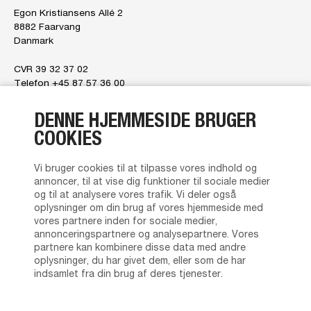
Egon Kristiansens Allé 2
8882 Faarvang
Danmark
CVR 39 32 37 02
Telefon +45 87 57 36 00
E-mail
tvilum@tvilum.com
DENNE HJEMMESIDE BRUGER
Om os
COOKIES
Om os
Ledelsen
Vi bruger cookies til at tilpasse vores indhold og
Tvilum tilbyder
annoncer, til at vise dig funktioner til sociale medier
Brand Character
og til at analysere vores trafik. Vi deler også
News
oplysninger om din brug af vores hjemmeside med
Kontakt os
vores partnere inden for sociale medier,
Privatlivspolitik
annonceringspartnere og analysepartnere. Vores
partnere kan kombinere disse data med andre
Almindelige salgs- og leveringsbetingelser
oplysninger, du har givet dem, eller som de har
Forhandlerliste
indsamlet fra din brug af deres tjenester.
Produkt support