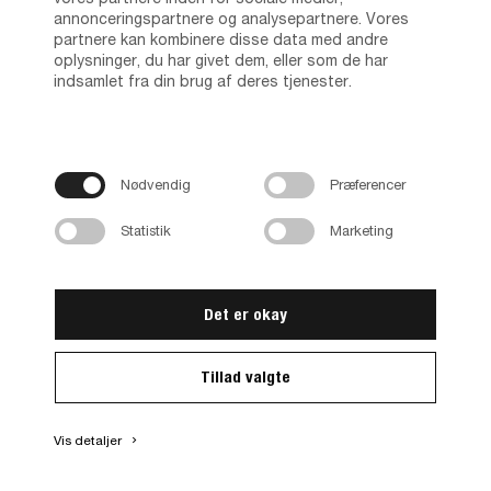
annonceringspartnere og analysepartnere. Vores
partnere kan kombinere disse data med andre
oplysninger, du har givet dem, eller som de har
indsamlet fra din brug af deres tjenester.
Nødvendig
Præferencer
Prima Komb. 80400/102
Statistik
Marketing
80400/10249
Fås i flere varianter
Det er okay
Tillad valgte
Vis detaljer
keyboard_arrow_right