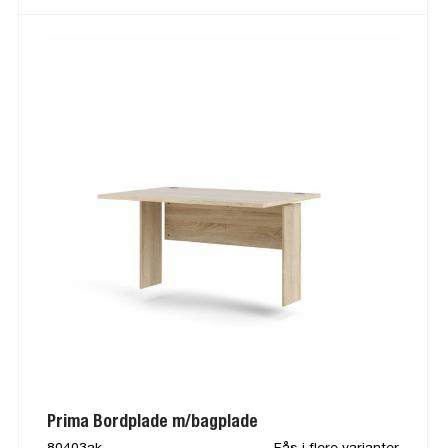
Prima Bordplade m/bagplade
80403ak
Fås i flere varianter