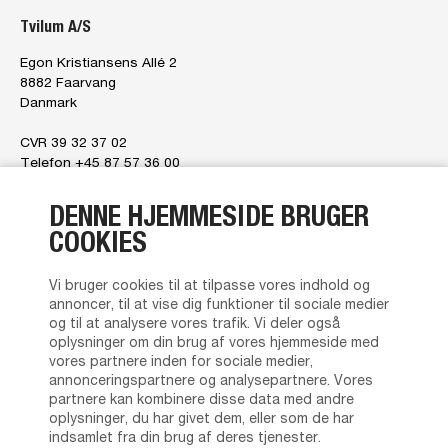
Tvilum A/S
Egon Kristiansens Allé 2
8882 Faarvang
Danmark
CVR 39 32 37 02
Telefon +45 87 57 36 00
E-mail
tvilum@tvilum.com
DENNE HJEMMESIDE BRUGER
Om os
COOKIES
Om os
Ledelsen
Vi bruger cookies til at tilpasse vores indhold og
Tvilum tilbyder
annoncer, til at vise dig funktioner til sociale medier
Brand Character
og til at analysere vores trafik. Vi deler også
News
oplysninger om din brug af vores hjemmeside med
Kontakt os
vores partnere inden for sociale medier,
Privatlivspolitik
annonceringspartnere og analysepartnere. Vores
partnere kan kombinere disse data med andre
Almindelige salgs- og leveringsbetingelser
oplysninger, du har givet dem, eller som de har
Forhandlerliste
indsamlet fra din brug af deres tjenester.