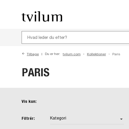
Tilbage
Du er her:
tvilum.com
Kollektioner
Paris
PARIS
Vis kun:
Filtrér:
Kategori
arrow_drop_down