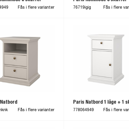
4949
Fås i flere varianter
76719igig
Fås i flere va
 Natbord
Paris Natbord 1 låge + 1 s
nknk
Fås i flere varianter
778064949
Fås i flere va