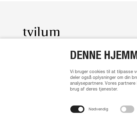
DENNE HJEMM
Tvilum A/S
Om 
Egon Kristiansens Allé 2
Om 
Vi bruger cookies til at tilpasse v
8882 Faarvang
Led
deler også oplysninger om din br
Danmark
Tvil
analysepartnere. Vores partnere 
Bra
brug af deres tjenester.
CVR 39 32 37 02
Ne
Telefon +45 87 57 36 00
Kon
E-mail
tvilum@tvilum.com
Priv
Nødvendig
Alm
lev
For