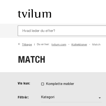
Tilbage
Du er her:
tvilum.com
Kollektioner
Match
MATCH
Vis kun:
Komplette møbler
Filtrér:
Kategori
arrow_drop_down