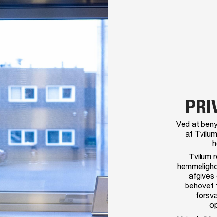
PRI
Ved at beny
at Tvilum
h
Tvilum r
hemmelighol
afgives
behovet 
forsva
op