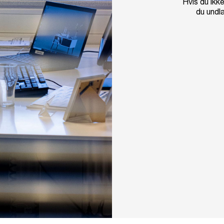
Hvis du ikk
du undl