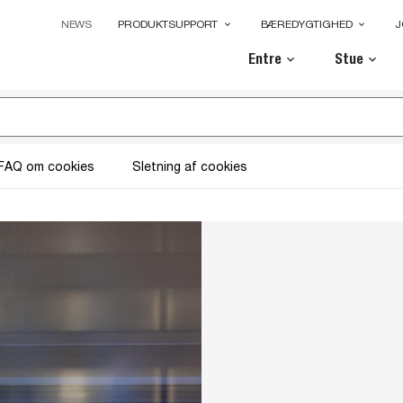
NEWS
PRODUKTSUPPORT
BÆREDYGTIGHED
J
keyboard_arrow_down
keyboard_arrow_down
Entre
Stue
keyboard_arrow_down
keyboard_arrow_down
FAQ om cookies
Sletning af cookies