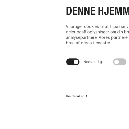
giver 
DENNE HJEMM
på din
tilmel
CV gem
Vi bruger cookies til at tilpasse v
automa
deler også oplysninger om din br
analysepartnere. Vores partnere 
foreta
brug af deres tjenester.
sender
i øvri
Nødvendig
Tvilum indsam
privat adress
Vis detaljer
keyboard_arrow_right
Registrering 
kunne analys
Tvilum.com i