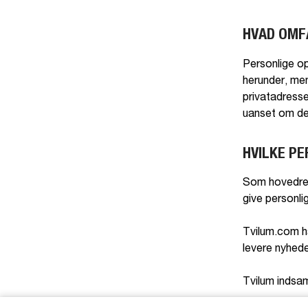
HVAD OMF
Personlige op
herunder, men
privatadresse
uanset om de
HVILKE P
Som hovedrege
give personli
Tvilum.com ha
levere nyheder
Tvilum indsam