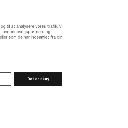
r ændringer
ks. når du
ndtaster dit
ettes det
og til at analysere vores trafik. Vi
r, annonceringspartnere og
ller som de har indsamlet fra din
måde.
resse eller
Det er okay
dig for at
Analytics.
kunderne.