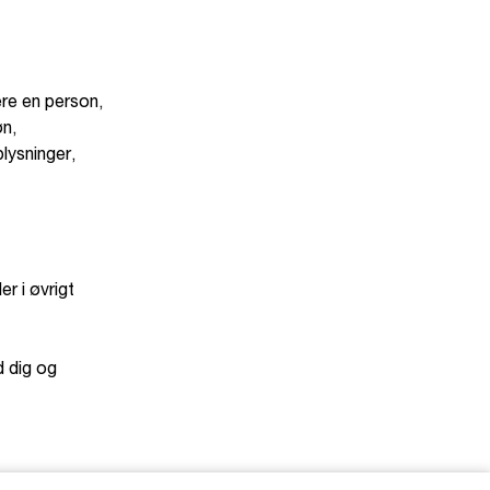
ere en person,
øn,
lysninger,
r i øvrigt
d dig og