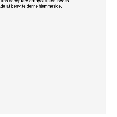
e kan acceptere datapolitikken, bedes
ade at benytte denne hjemmeside.